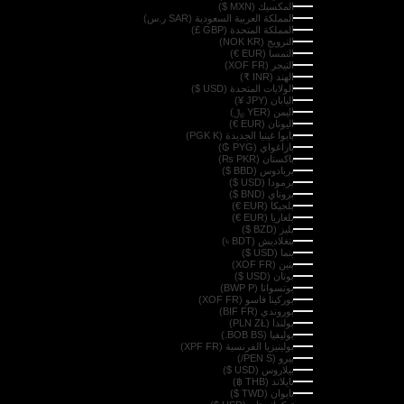
المكسيك (MXN $)
المملكة العربية السعودية (SAR ر.س)
المملكة المتحدة (GBP £)
النرويج (NOK KR)
النمسا (EUR €)
النيجر (XOF FR)
الهند (INR ₹)
الولايات المتحدة (USD $)
اليابان (JPY ¥)
اليمن (YER ﷼)
اليونان (EUR €)
بابوا غينيا الجديدة (PGK K)
باراغواي (PYG ₲)
باكستان (PKR ₨)
بربادوس (BBD $)
برمودا (USD $)
بروناي (BND $)
بلجيكا (EUR €)
بلغاريا (EUR €)
بليز (BZD $)
بنغلاديش (BDT ৳)
بنما (USD $)
بنين (XOF FR)
بوتان (USD $)
بوتسوانا (BWP P)
بوركينا فاسو (XOF FR)
بوروندي (BIF FR)
بولندا (PLN ZŁ)
بوليفيا (BOB BS.)
بولينيزيا الفرنسية (XPF FR)
بيرو (PEN S/)
بيلاروس (USD $)
تايلاند (THB ฿)
تايوان (TWD $)