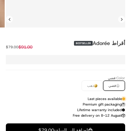
أقراط Adorée
BESTSELLER
السعر قبل الخصم
$91.00
السعر بعد ال
$79.00
Color:
فضي
فضي
ذهب
Last pieces available
Premium gift packaging
Lifetime warranty included
Free delivery on 8-12 August
إضافة إلى السلة
•
$79.00