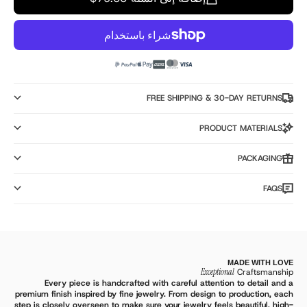
FREE SHIPPING & 30-DAY RETURNS
PRODUCT MATERIALS
PACKAGING
FAQS
MADE WITH LOVE
Exceptional
Craftsmanship
Every piece is handcrafted with careful attention to detail and a
premium finish inspired by fine jewelry. From design to production, each
step is closely overseen to make sure your jewelry feels beautiful, high-