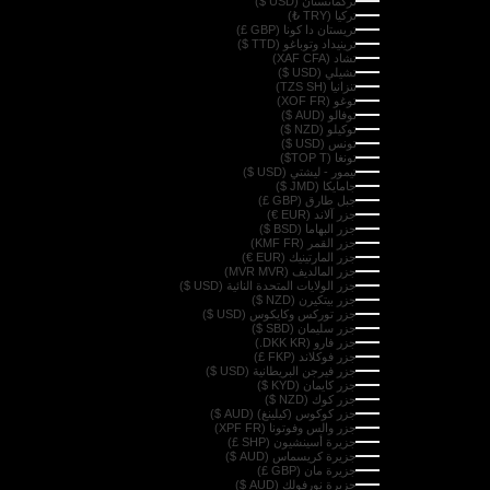
تركمانستان (USD $)
تركيا (TRY ₺)
تريستان دا كونا (GBP £)
ترينيداد وتوباغو (TTD $)
تشاد (XAF CFA)
تشيلي (USD $)
تنزانيا (TZS SH)
توغو (XOF FR)
توفالو (AUD $)
توكيلو (NZD $)
تونس (USD $)
تونغا (TOP T$)
تيمور - ليشتي (USD $)
جامايكا (JMD $)
جبل طارق (GBP £)
جزر آلاند (EUR €)
جزر البهاما (BSD $)
جزر القمر (KMF FR)
جزر المارتينيك (EUR €)
جزر المالديف (MVR MVR)
جزر الولايات المتحدة النائية (USD $)
جزر بيتكيرن (NZD $)
جزر توركس وكايكوس (USD $)
جزر سليمان (SBD $)
جزر فارو (DKK KR.)
جزر فوكلاند (FKP £)
جزر فيرجن البريطانية (USD $)
جزر كايمان (KYD $)
جزر كوك (NZD $)
جزر كوكوس (كيلينغ) (AUD $)
جزر والس وفوتونا (XPF FR)
جزيرة أسينشيون (SHP £)
جزيرة كريسماس (AUD $)
جزيرة مان (GBP £)
جزيرة نورفولك (AUD $)