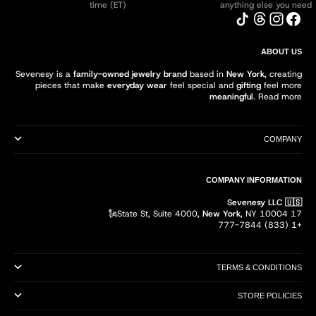
time (ET)
anything else you need
ABOUT US
Sevenesy is a
family-owned jewelry brand
based in
New York
, creating
pieces that make
everyday wear
feel special and
gifting
feel more
meaningful
.
Read more
COMPANY
COMPANY INFORMATION
Sevenesy LLC 🇺🇸
New York
, NY 10004🗽
17 State St, Suite 4000,
+1 (833) 777-7844
TERMS & CONDITIONS
STORE POLICIES