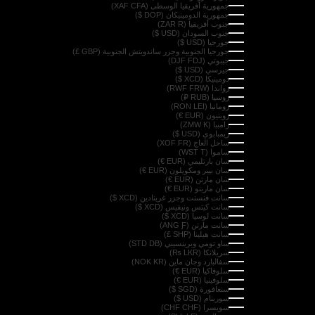
جمهورية أفريقيا الوسطى (XAF CFA)
جمهورية الدومينيكان (DOP $)
جنوب أفريقيا (ZAR R)
جنوب السودان (USD $)
جورجيا (USD $)
جورجيا الجنوبية وجزر ساندويتش الجنوبية (GBP £)
جيبوتي (DJF FDJ)
جيرسي (USD $)
دومينيكا (XCD $)
رواندا (RWF FRW)
روسيا (RUB ₽)
رومانيا (RON LEI)
روينيون (EUR €)
زامبيا (ZMW K)
زيمبابوي (USD $)
ساحل العاج (XOF FR)
ساموا (WST T)
سان بارتليمي (EUR €)
سان بيير ومكويلون (EUR €)
سان مارتن (EUR €)
سان مارينو (EUR €)
سانت فنسنت وجزر غرينادين (XCD $)
سانت كيتس ونيفيس (XCD $)
سانت لوسيا (XCD $)
سانت مارتن (ANG Ƒ)
سانت هيلينا (SHP £)
ساو تومي وبرينسيبي (STD DB)
سريلانكا (LKR ₨)
سفالبارد وجان ماين (NOK KR)
سلوفاكيا (EUR €)
سلوفينيا (EUR €)
سنغافورة (SGD $)
سورينام (USD $)
سويسرا (CHF CHF)