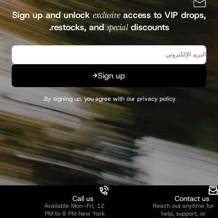
Sign up and unlock
exclusive
access to VIP drops,
restocks, and
special
discounts.
Continue
البريد الإلكتروني
Sign up
.
By signing up, you agree with our
privacy policy
Call us
Contact us
Available Mon–Fri, 12
Reach out anytime for
PM to 8 PM New York
help, support, or