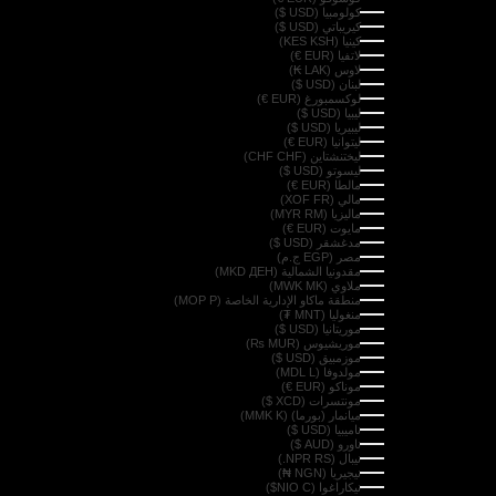
كولومبيا (USD $)
كيريباتي (USD $)
كينيا (KES KSH)
لاتفيا (EUR €)
لاوس (LAK ₭)
لبنان (USD $)
لوكسمبورغ (EUR €)
ليبيا (USD $)
ليبيريا (USD $)
ليتوانيا (EUR €)
ليختنشتاين (CHF CHF)
ليسوتو (USD $)
مالطا (EUR €)
مالي (XOF FR)
ماليزيا (MYR RM)
مايوت (EUR €)
مدغشقر (USD $)
مصر (EGP ج.م)
مقدونيا الشمالية (MKD ДЕН)
ملاوي (MWK MK)
منطقة ماكاو الإدارية الخاصة (MOP P)
منغوليا (MNT ₮)
موريتانيا (USD $)
موريشيوس (MUR ₨)
موزمبيق (USD $)
مولدوفا (MDL L)
موناكو (EUR €)
مونتسرات (XCD $)
ميانمار (بورما) (MMK K)
ناميبيا (USD $)
ناورو (AUD $)
نيبال (NPR RS.)
نيجيريا (NGN ₦)
نيكاراغوا (NIO C$)