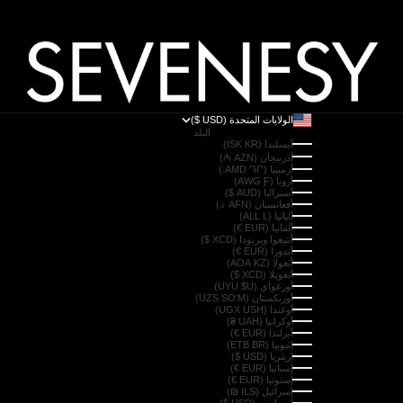
الولايات المتحدة (USD $)
البلد
آيسلندا (ISK KR)
أذربيجان (AZN ₼)
أرمينيا (AMD ԴՐ.)
أروبا (AWG Ƒ)
أستراليا (AUD $)
أفغانستان (AFN ؋)
ألبانيا (ALL L)
ألمانيا (EUR €)
أنتيغوا وبربودا (XCD $)
أندورا (EUR €)
أنغولا (AOA KZ)
أنغويلا (XCD $)
أورغواي (UYU $U)
أوزبكستان (UZS SO'M)
أوغندا (UGX USH)
أوكرانيا (UAH ₴)
أيرلندا (EUR €)
إثيوبيا (ETB BR)
إريتريا (USD $)
إسبانيا (EUR €)
إستونيا (EUR €)
إسرائيل (ILS ₪)
إسواتيني (USD $)