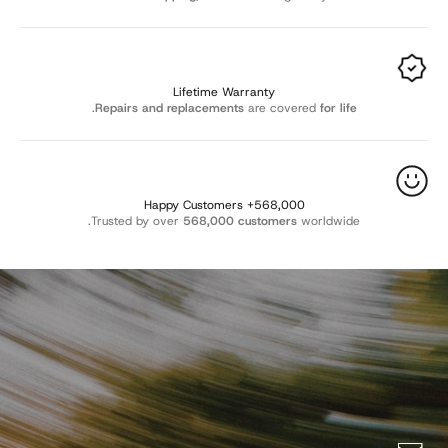
Γ
Lifetime Warranty
.
Repairs and replacements
are covered
for life
568,000+ Happy Customers
Trusted by over
568,000 customers
worldwide.
Want 10% OFF? 🎁
Join Sevenesy emails to be the first to know about new
arrivals and exclusive offers, and get
10%
off your order.