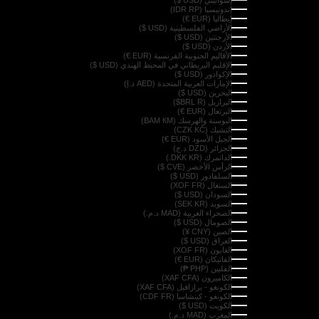
إندونيسيا (IDR RP)
إيطاليا (EUR €)
الأراضي الفلسطينية (USD $)
الأرجنتين (USD $)
الأردن (USD $)
الأقاليم الجنوبية الفرنسية (EUR €)
الإقليم البريطاني في المحيط الهندي (USD $)
الإكوادور (USD $)
الإمارات العربية المتحدة (AED د.إ)
البحرين (USD $)
البرازيل (BRL R$)
البرتغال (EUR €)
البوسنة والهرسك (BAM КМ)
التشيك (CZK KČ)
الجبل الأسود (EUR €)
الجزائر (DZD د.ج)
الدانمرك (DKK KR.)
الرأس الأخضر (CVE $)
السلفادور (USD $)
السنغال (XOF FR)
السودان (USD $)
السويد (SEK KR)
الصحراء الغربية (MAD د.م.)
الصومال (USD $)
الصين (CNY ¥)
العراق (USD $)
الغابون (XOF FR)
الفاتيكان (EUR €)
الفلبين (PHP ₱)
الكاميرون (XAF CFA)
الكونغو - برازافيل (XAF CFA)
الكونغو - كينشاسا (CDF FR)
الكويت (USD $)
المغرب (MAD د.م.)