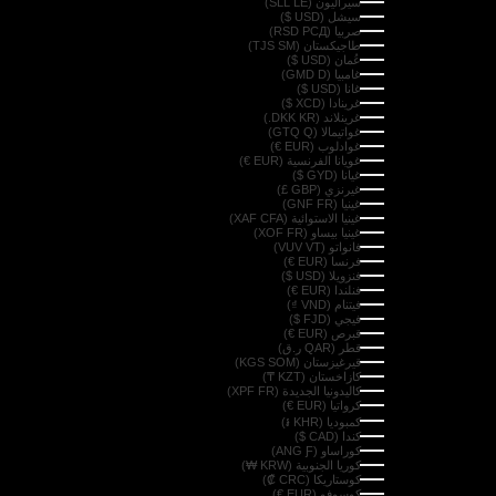
سيراليون (SLL LE)
سيشل (USD $)
صربيا (RSD РСД)
طاجيكستان (TJS ЅМ)
عُمان (USD $)
غامبيا (GMD D)
غانا (USD $)
غرينادا (XCD $)
غرينلاند (DKK KR.)
غواتيمالا (GTQ Q)
غوادلوب (EUR €)
غويانا الفرنسية (EUR €)
غيانا (GYD $)
غيرنزي (GBP £)
غينيا (GNF FR)
غينيا الاستوائية (XAF CFA)
غينيا بيساو (XOF FR)
فانواتو (VUV VT)
فرنسا (EUR €)
فنزويلا (USD $)
فنلندا (EUR €)
فيتنام (VND ₫)
فيجي (FJD $)
قبرص (EUR €)
قطر (QAR ر.ق)
قيرغيزستان (KGS SOM)
كازاخستان (KZT ₸)
كاليدونيا الجديدة (XPF FR)
كرواتيا (EUR €)
كمبوديا (KHR ៛)
كندا (CAD $)
كوراساو (ANG Ƒ)
كوريا الجنوبية (KRW ₩)
كوستاريكا (CRC ₡)
كوسوفو (EUR €)