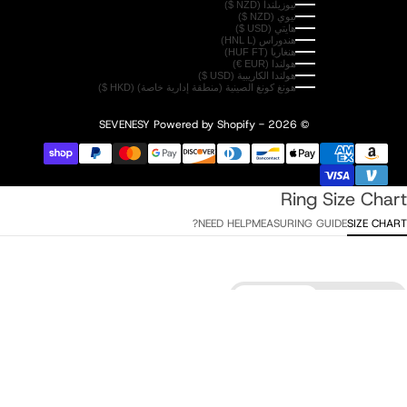
نيوزيلندا (NZD $)
نيوي (NZD $)
هايتي (USD $)
هندوراس (HNL L)
هنغاريا (HUF FT)
هولندا (EUR €)
هولندا الكاريبية (USD $)
هونغ كونغ الصينية (منطقة إدارية خاصة) (HKD $)
Powered by Shopify
© 2026 - SEVENESY
Ring Size Chart
NEED HELP?
MEASURING GUIDE
SIZE CHART
Circumference
Diameter
إضافة إلى السلة
•
$79.00
ITA / ESP /
UK/AU
USA
EU
Diameter
TUR
8
H
4
48
15,3 mm